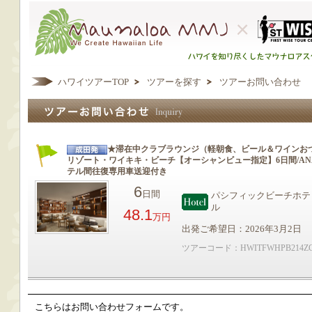
ハワイツアーTOP
ツアーを探す
ツアーお問い合わせ
★滞在中クラブラウンジ（軽朝食、ビール＆ワインお
リゾート・ワイキキ・ビーチ【オーシャンビュー指定】6日間/AN
テル間往復専用車送迎付き
6
日間
パシフィックビーチホテ
ル
48.1
万円
出発ご希望日：2026年3月2日
ツアーコード：HWITFWHPB214Z
こちらはお問い合わせフォームです。