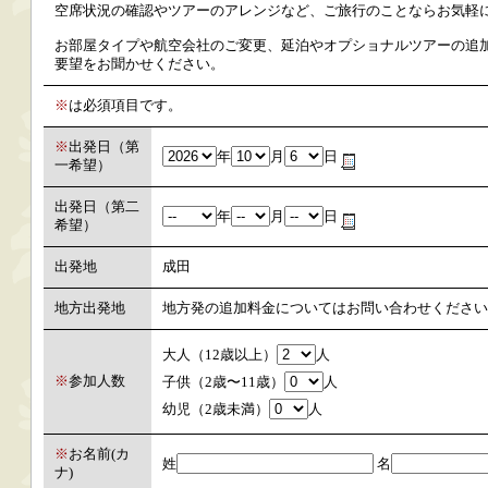
空席状況の確認やツアーのアレンジなど、ご旅行のことならお気軽
お部屋タイプや航空会社のご変更、延泊やオプショナルツアーの追加
要望をお聞かせください。
※
は必須項目です。
※
出発日（第
年
月
日
一希望）
出発日（第二
年
月
日
希望）
出発地
成田
地方出発地
地方発の追加料金についてはお問い合わせください
大人（12歳以上）
人
※
参加人数
子供（2歳〜11歳）
人
幼児（2歳未満）
人
※
お名前(カ
姓
名
ナ)