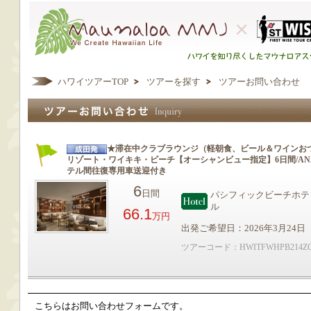
ハワイツアーTOP
ツアーを探す
ツアーお問い合わせ
★滞在中クラブラウンジ（軽朝食、ビール＆ワインお
リゾート・ワイキキ・ビーチ【オーシャンビュー指定】6日間/AN
テル間往復専用車送迎付き
6
日間
パシフィックビーチホテ
ル
66.1
万円
出発ご希望日：2026年3月24日
ツアーコード：HWITFWHPB214Z
こちらはお問い合わせフォームです。