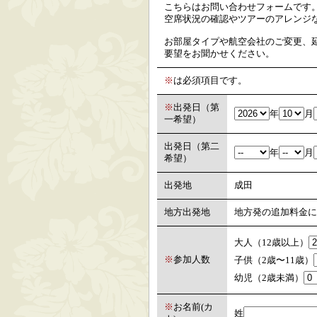
こちらはお問い合わせフォームです
空席状況の確認やツアーのアレンジ
お部屋タイプや航空会社のご変更、
要望をお聞かせください。
※
は必須項目です。
※
出発日（第
年
月
一希望）
出発日（第二
年
月
希望）
出発地
成田
地方出発地
地方発の追加料金に
大人（12歳以上）
※
参加人数
子供（2歳〜11歳）
幼児（2歳未満）
※
お名前(カ
姓