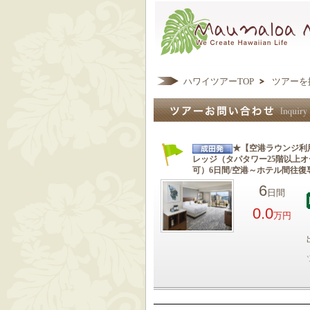
ハワイツアーTOP
ツアーを
★【空港ラウンジ利
レッジ（タパタワー25階以上
可）6日間/空港～ホテル間往復
6
日間
0.0
万円