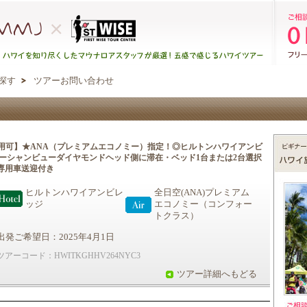
探す
ツアーお問い合わせ
用可】★ANA（プレミアムエコノミー）指定！◎ヒルトンハワイアンビ
オーシャンビューダイヤモンドヘッド側に滞在・ベッド1台または2台選択
専用車送迎付き
ヒルトンハワイアンビレ
全日空(ANA)プレミアム
ッジ
エコノミー（コンフォー
トクラス）
出発ご希望日：2025年4月1日
ツアーコード：HWITKGHHV264NYC3
ツアー詳細へもどる