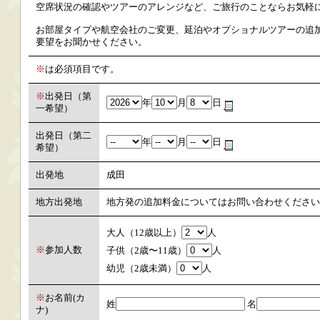
空席状況の確認やツアーのアレンジなど、ご旅行のことならお気軽
お部屋タイプや航空会社のご変更、延泊やオプショナルツアーの追加
要望をお聞かせください。
※
は必須項目です。
※
出発日（第
年
月
日
一希望）
出発日（第二
年
月
日
希望）
出発地
成田
地方出発地
地方発の追加料金についてはお問い合わせください
大人（12歳以上）
人
※
参加人数
子供（2歳〜11歳）
人
幼児（2歳未満）
人
※
お名前(カ
姓
名
ナ)