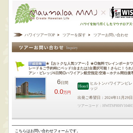
ハワイツアーTOP
ツアーを探す
ツアーお問い合わせ
★【おトクな人気ツアー♪】★◎無料でレインボータ
レード＆ご予約時にベッド1台または2台選択可能！さらに！うれ
アン・ビレッジ6日間◎ハワイアン航空指定/空港～ホテル間往復
6
日間
ヒルトンハワイアンビレ
ッジ
0.0
万円
出発ご希望日：2024年11月29日
ツアーコード：HWITSPHHV104H
こちらはお問い合わせフォームです。