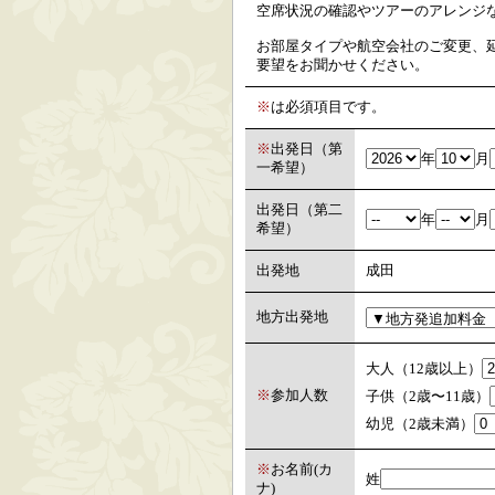
空席状況の確認やツアーのアレンジ
お部屋タイプや航空会社のご変更、
要望をお聞かせください。
※
は必須項目です。
※
出発日（第
年
月
一希望）
出発日（第二
年
月
希望）
出発地
成田
地方出発地
大人（12歳以上）
※
参加人数
子供（2歳〜11歳）
幼児（2歳未満）
※
お名前(カ
姓
ナ)