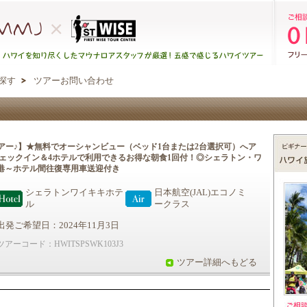
探す
ツアーお問い合わせ
アー♪】★無料でオーシャンビュー（ベッド1台または2台選択可）へア
チェックイン＆4ホテルで利用できるお得な朝食1回付！◎シェラトン・ワ
空港～ホテル間往復専用車送迎付き
シェラトンワイキキホテ
日本航空(JAL)エコノミ
ル
ークラス
出発ご希望日：2024年11月3日
ツアーコード：HWITSPSWK103J3
ツアー詳細へもどる
。