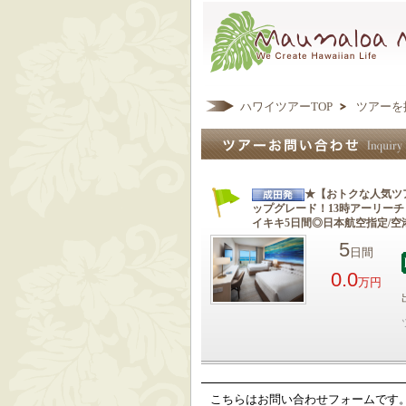
ハワイツアーTOP
ツアーを
★【おトクな人気ツ
ップグレード！13時アーリー
イキキ5日間◎日本航空指定/
5
日間
0.0
万円
こちらはお問い合わせフォームです