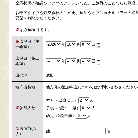
空席状況の確認やツアーのアレンジなど、ご旅行のことならお気軽
お部屋タイプや航空会社のご変更、延泊やオプショナルツアーの追加
要望をお聞かせください。
※
は必須項目です。
※
出発日（第
年
月
日
一希望）
出発日（第二
年
月
日
希望）
出発地
成田
地方出発地
地方発の追加料金についてはお問い合わせください
大人（12歳以上）
人
※
参加人数
子供（2歳〜11歳）
人
幼児（2歳未満）
人
※
お名前(カ
姓
名
ナ)