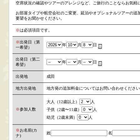
空席状況の確認やツアーのアレンジなど、ご旅行のことならお気軽
お部屋タイプや航空会社のご変更、延泊やオプショナルツアーの追加
要望をお聞かせください。
※
は必須項目です。
※
出発日（第
年
月
日
一希望）
出発日（第二
年
月
日
希望）
出発地
成田
地方出発地
地方発の追加料金についてはお問い合わせください
大人（12歳以上）
人
※
参加人数
子供（2歳〜11歳）
人
幼児（2歳未満）
人
※
お名前(カ
姓
名
ナ)